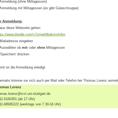
 Anmeldung (ohne Mittagessen)
 Anmeldung mit Mittagessen (es gibt Gulaschsuppe)
r Anmeldung:
 aus diese Webseite gehen:
tps://www.doodle.com/y7zmwh8twkmxfv6m
 Mailadresse eingeben
 Auswählen ob
mit-
oder
ohne
Mittagessen
 'Speichern' drücken
mit ist die Anmeldung erledigt.
ternativ könnne sie sich auch per Mail oder Telefon bei Thomas Lorenz anmel
omas Lorenz
omas.lorenz@icvt.uni-stuttgart.de
11-5160301 (ab 17 Uhr)
11-68585222 (werktags von 7.30-16 Uhr)