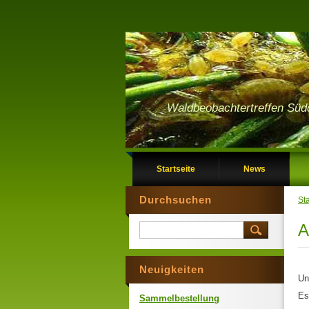
Waldbeobachtertreffen Süd
Startseite
News
Durchsuchen
Sta
A
Neuigkeiten
Un
Es
Sammelbestellung