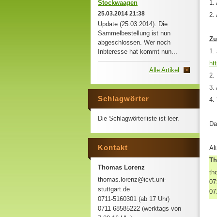
Stockwaagen
1.
25.03.2014 21:38
2.
Update (25.03.2014): Die
Sammelbestellung ist nun
Zu
abgeschlossen. Wer noch
1.
Inbteresse hat kommt nun...
ht
Alle Artikel
2.
3.
Schlagwörter
4.
Die Schlagwörterliste ist leer.
Da
Kontakt
Al
Th
Thomas Lorenz
th
thomas.lorenz@icvt.uni-
07
stuttgart.de
07
0711-5160301 (ab 17 Uhr)
0711-68585222 (werktags von