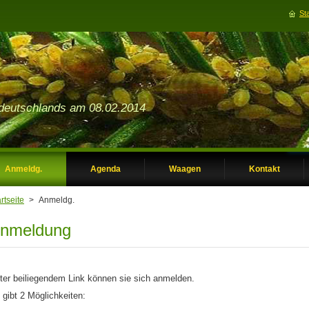
Sta
deutschlands am 08.02.2014
Anmeldg.
Agenda
Waagen
Kontakt
rtseite
>
Anmeldg.
nmeldung
ter beiliegendem Link können sie sich anmelden.
 gibt 2 Möglichkeiten: