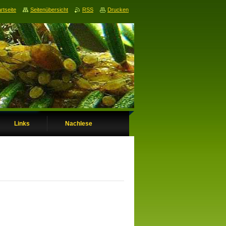
rtseite
Seitenübersicht
RSS
Drucken
Links
Nachlese